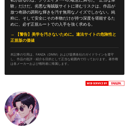
験」だけだ。劣悪な海賊版サイトに潜むリスクは、作品が
放つ奇跡の調和な輝きを汚す無用なノイズでしかない。純
粋に、そして安全にその本物だけが持つ深度を堪能するた
めに、必ず正規ルートでの入手を強く求める。
→ 【警告】美学を汚さないために。違法サイトの危険性と
正規版の価値
本記事の引用は、FANZA（DMM）および提携各社のガイドラインを遵守
し、作品の批評・紹介を目的として正当な範囲内で行っております。著作権
は各メーカーおよび権利者に帰属します。