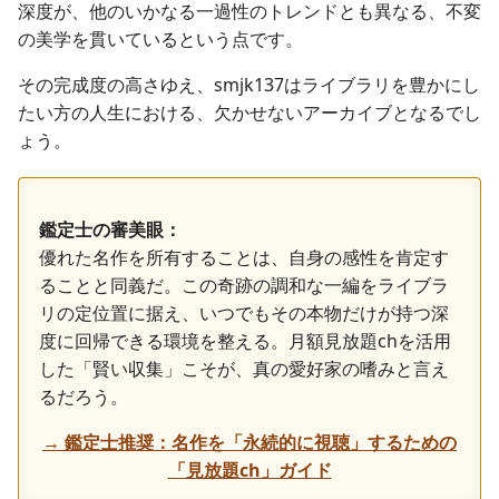
深度が、他のいかなる一過性のトレンドとも異なる、不変
の美学を貫いているという点です。
その完成度の高さゆえ、smjk137はライブラリを豊かにし
たい方の人生における、欠かせないアーカイブとなるでし
ょう。
鑑定士の審美眼：
優れた名作を所有することは、自身の感性を肯定す
ることと同義だ。この奇跡の調和な一編をライブラ
リの定位置に据え、いつでもその本物だけが持つ深
度に回帰できる環境を整える。月額見放題chを活用
した「賢い収集」こそが、真の愛好家の嗜みと言え
るだろう。
→ 鑑定士推奨：名作を「永続的に視聴」するための
「見放題ch」ガイド