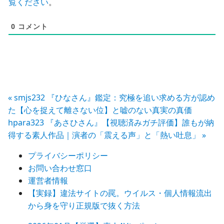
覧ください
。
0
コメント
投
« smjs232 『ひなさん』鑑定：究極を追い求める方が認め
た【心を捉えて離さない位】と嘘のない真実の真価
稿
hpara323 『あさひさん』【視聴済みガチ評価】誰もが納
得する素人作品｜演者の「震える声」と「熱い吐息」 »
ナ
ビ
プライバシーポリシー
お問い合わせ窓口
ゲ
運営者情報
ー
【実録】違法サイトの罠。ウイルス・個人情報流出
から身を守り正規版で抜く方法
シ