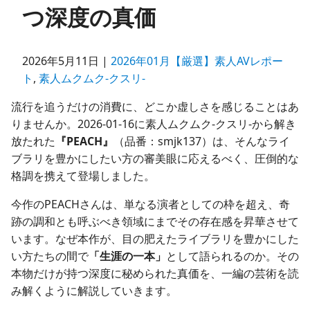
つ深度の真価
2026年5月11日 |
2026年01月【厳選】素人AVレポー
ト
,
素人ムクムク-クスリ-
流行を追うだけの消費に、どこか虚しさを感じることはあ
りませんか。2026-01-16に素人ムクムク-クスリ-から解き
放たれた
『PEACH』
（品番：smjk137）は、そんなライ
ブラリを豊かにしたい方の審美眼に応えるべく、圧倒的な
格調を携えて登場しました。
今作のPEACHさんは、単なる演者としての枠を超え、奇
跡の調和とも呼ぶべき領域にまでその存在感を昇華させて
います。なぜ本作が、目の肥えたライブラリを豊かにした
い方たちの間で
「生涯の一本」
として語られるのか。その
本物だけが持つ深度に秘められた真価を、一編の芸術を読
み解くように解説していきます。