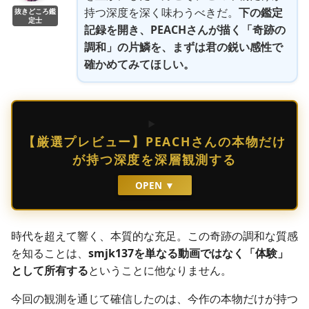
持つ深度を深く味わうべきだ。
下の鑑定
抜きどころ鑑
定士
記録を開き、PEACHさんが描く「奇跡の
調和」の片鱗を、まずは君の鋭い感性で
確かめてみてほしい。
【厳選プレビュー】PEACHさんの本物だけ
が持つ深度を深層観測する
OPEN ▼
時代を超えて響く、本質的な充足。この奇跡の調和な質感
を知ることは、
smjk137を単なる動画ではなく「体験」
として所有する
ということに他なりません。
今回の観測を通じて確信したのは、今作の本物だけが持つ