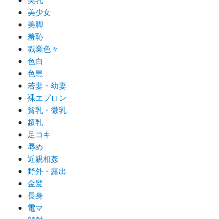
美少女
美脚
羞恥
職業色々
色白
色黒
若妻・幼妻
裸エプロン
貧乳・微乳
超乳
足コキ
辱め
近親相姦
野外・露出
金髪
長身
電マ