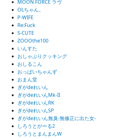
MOON FORCE ラヴ
OLちゃん。
P-WIFE
Re:Fuck
S-CUTE
ZOOOthe100
いんすた
おしゃぶりクッキング
おしるこん
おっぱいちゃんず
おまん堂
ぎがdeれいん
ぎがdeれいんMk-II
ぎがdeれいんRK
ぎがdeれいんSP
ぎがdeれいん無臭-無修正に出た女-
しろうとがーる2
しろうとまんまんW