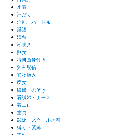
水着
汗だく
淫乱・ハード系
淫語
清楚
潮吹き
熟女
特典画像付き
独占配信
異物挿入
痴女
盗撮・のぞき
看護婦・ナース
着エロ
童貞
競泳・スクール水着
縛り・緊縛
美乳