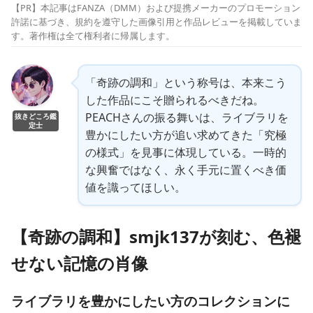
【PR】本記事はFANZA（DMM）および提携メーカーのプロモーション
許諾に基づき、規約を遵守した画像引用と作品レビューを掲載していま
す。著作権は全て権利者に帰属します。
「奇跡の調和」という称号は、本来こう
した作品にこそ贈られるべきだね。
PEACHさんの振る舞いは、ライブラリを
抜きどころ鑑
定士
豊かにしたい方が追い求めてきた「究極
の様式」を見事に体現している。一時的
な興奮ではなく、永く手元に置くべき価
値を識ってほしい。
【奇跡の調和】smjk137が刻む、色褪
せない記憶の肖像
ライブラリを豊かにしたい方のコレクションに