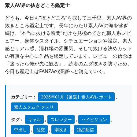
素人AV界の抜きどころ鑑定士
どうも、今日も“抜きどころ”を探して三千里。素人AV界の
抜きどころ鑑定士です。長年にわたり素人AVの海を泳ぎ
続け、“本当に抜ける瞬間”だけを見極めてきた職人系レビ
ュアー。身体やスタイル、シチュエーションや設定、素人
感とリアル感、濡れ場の雰囲気、そして抜ける決めカット
の有無を中心に作品を鑑定しています。レビューの信念は
「迷ったら俺が先に観る」。読者のムダ抜きを防ぐため、
今日も鑑定士はFANZAの深層へと消えていく。
カテゴリー：
2026年01月【厳選】素人AVレポート
,
素人ムクムク-クスリ-
タグ：
ギャル
,
スレンダー
,
ハイビジョン
,
中出し
,
乱交
,
潮吹き
,
独占配信