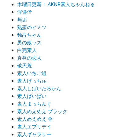
木曜日更新！ AKNR素人ちゃんねる
浮遊僧
無垢
熟蜜のヒミツ
独占ちゃん
男の娘ッス
白完素人
真昼の恋人
破天荒
素人いちご組
素人げっちゅ
素人しばいたろかん
素人ぱいぱい
素人まっちんぐ
素人めえめえ ブラック
素人めえめえ 金
素人エブリデイ
素人ギャラリー