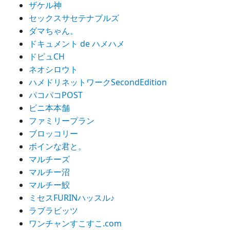
ザケル神
セックスサセテナブルズ
ダマちゃん。
ドキュメント de ハメハメ
ドピュCH
ネオシロウト
ハメドリネットワークSecondEdition
パコパコPOST
ビニ本本舗
ファミリープラン
ブロッコリー
ボインな君と。
マルチーズ
マルチー沼
マルチー鮫
ミセスFURINハッスル♪
ラブラビッツ
ワンチャンすこすこ.com