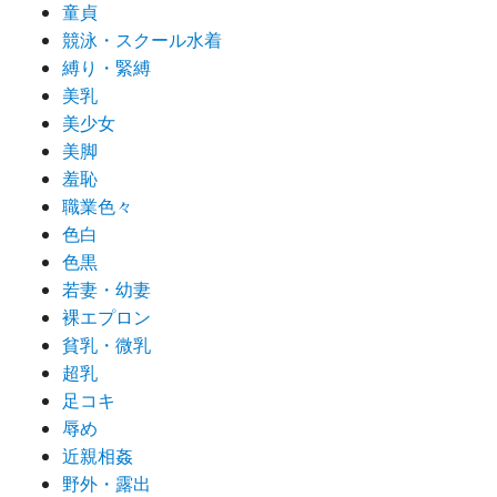
童貞
競泳・スクール水着
縛り・緊縛
美乳
美少女
美脚
羞恥
職業色々
色白
色黒
若妻・幼妻
裸エプロン
貧乳・微乳
超乳
足コキ
辱め
近親相姦
野外・露出