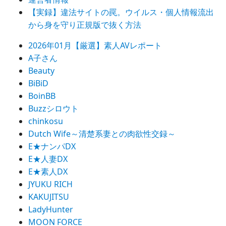
ー
【実録】違法サイトの罠。ウイルス・個人情報流出
シ
から身を守り正規版で抜く方法
ョ
2026年01月【厳選】素人AVレポート
ン
A子さん
Beauty
BiBiD
BoinBB
Buzzシロウト
chinkosu
Dutch Wife～清楚系妻との肉欲性交録～
E★ナンパDX
E★人妻DX
E★素人DX
JYUKU RICH
KAKUJITSU
LadyHunter
MOON FORCE