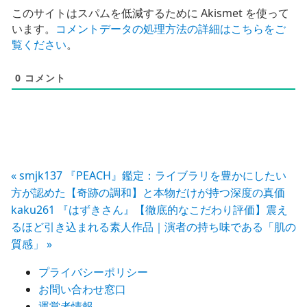
このサイトはスパムを低減するために Akismet を使って
います。
コメントデータの処理方法の詳細はこちらをご
覧ください
。
0
コメント
投
« smjk137 『PEACH』鑑定：ライブラリを豊かにしたい
方が認めた【奇跡の調和】と本物だけが持つ深度の真価
稿
kaku261 『はずきさん』【徹底的なこだわり評価】震え
るほど引き込まれる素人作品｜演者の持ち味である「肌の
ナ
質感」 »
ビ
プライバシーポリシー
ゲ
お問い合わせ窓口
運営者情報