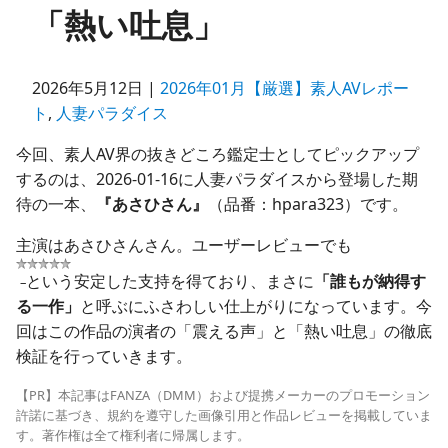
「熱い吐息」
2026年5月12日 |
2026年01月【厳選】素人AVレポー
ト
,
人妻パラダイス
今回、素人AV界の抜きどころ鑑定士としてピックアップ
するのは、2026-01-16に人妻パラダイスから登場した期
待の一本、
『あさひさん』
（品番：hpara323）です。
主演はあさひさんさん。ユーザーレビューでも
という安定した支持を得ており、まさに
「誰もが納得す
–
る一作」
と呼ぶにふさわしい仕上がりになっています。今
回はこの作品の演者の「震える声」と「熱い吐息」の徹底
検証を行っていきます。
【PR】本記事はFANZA（DMM）および提携メーカーのプロモーション
許諾に基づき、規約を遵守した画像引用と作品レビューを掲載していま
す。著作権は全て権利者に帰属します。