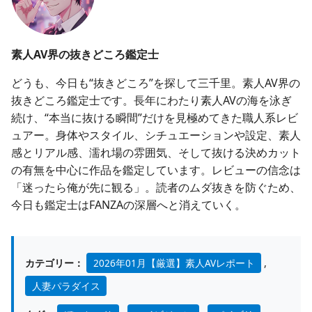
素人AV界の抜きどころ鑑定士
どうも、今日も“抜きどころ”を探して三千里。素人AV界の
抜きどころ鑑定士です。長年にわたり素人AVの海を泳ぎ
続け、“本当に抜ける瞬間”だけを見極めてきた職人系レビ
ュアー。身体やスタイル、シチュエーションや設定、素人
感とリアル感、濡れ場の雰囲気、そして抜ける決めカット
の有無を中心に作品を鑑定しています。レビューの信念は
「迷ったら俺が先に観る」。読者のムダ抜きを防ぐため、
今日も鑑定士はFANZAの深層へと消えていく。
カテゴリー：
2026年01月【厳選】素人AVレポート
,
人妻パラダイス