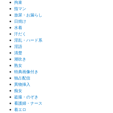
拘束
指マン
放尿・お漏らし
日焼け
水着
汗だく
淫乱・ハード系
淫語
清楚
潮吹き
熟女
特典画像付き
独占配信
異物挿入
痴女
盗撮・のぞき
看護婦・ナース
着エロ