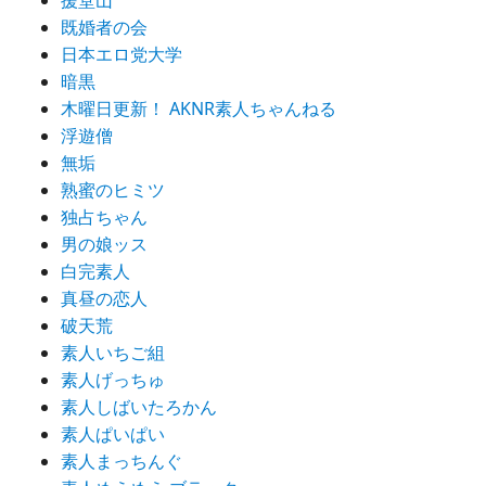
援堂山
既婚者の会
日本エロ党大学
暗黒
木曜日更新！ AKNR素人ちゃんねる
浮遊僧
無垢
熟蜜のヒミツ
独占ちゃん
男の娘ッス
白完素人
真昼の恋人
破天荒
素人いちご組
素人げっちゅ
素人しばいたろかん
素人ぱいぱい
素人まっちんぐ