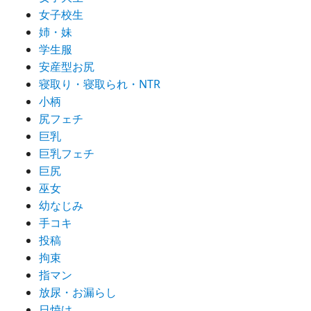
女子校生
姉・妹
学生服
安産型お尻
寝取り・寝取られ・NTR
小柄
尻フェチ
巨乳
巨乳フェチ
巨尻
巫女
幼なじみ
手コキ
投稿
拘束
指マン
放尿・お漏らし
日焼け