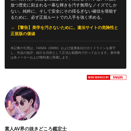
放つ歴史に刻まれる一幕な輝きを汚す無用なノイズでしか
ない。純粋に、そして安全にその揺るぎない確信を堪能す
るために、必ず正規ルートでの入手を強く求める。
→ 【警告】美学を汚さないために。違法サイトの危険性と
正規版の価値
本記事の引用は、FANZA（DMM）および提携各社のガイドラインを遵守
し、作品の批評・紹介を目的として正当な範囲内で行っております。著作権
は各メーカーおよび権利者に帰属します。
素人AV界の抜きどころ鑑定士