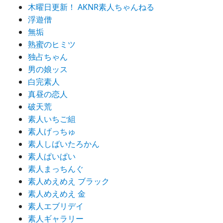
木曜日更新！ AKNR素人ちゃんねる
浮遊僧
無垢
熟蜜のヒミツ
独占ちゃん
男の娘ッス
白完素人
真昼の恋人
破天荒
素人いちご組
素人げっちゅ
素人しばいたろかん
素人ぱいぱい
素人まっちんぐ
素人めえめえ ブラック
素人めえめえ 金
素人エブリデイ
素人ギャラリー