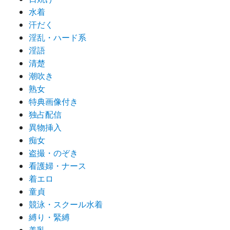
水着
汗だく
淫乱・ハード系
淫語
清楚
潮吹き
熟女
特典画像付き
独占配信
異物挿入
痴女
盗撮・のぞき
看護婦・ナース
着エロ
童貞
競泳・スクール水着
縛り・緊縛
美乳