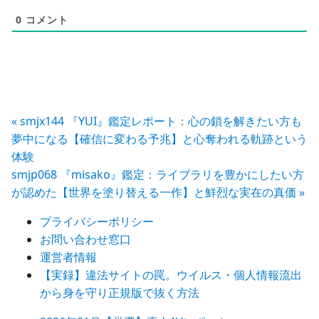
0
コメント
投
« smjx144 『YUI』鑑定レポート：心の鎖を解きたい方も
夢中になる【確信に変わる予兆】と心奪われる軌跡という
稿
体験
smjp068 『misako』鑑定：ライブラリを豊かにしたい方
ナ
が認めた【世界を塗り替える一作】と鮮烈な実在の真価 »
ビ
プライバシーポリシー
ゲ
お問い合わせ窓口
ー
運営者情報
【実録】違法サイトの罠。ウイルス・個人情報流出
シ
から身を守り正規版で抜く方法
ョ