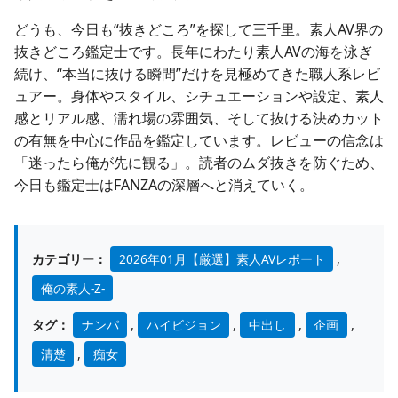
どうも、今日も“抜きどころ”を探して三千里。素人AV界の
抜きどころ鑑定士です。長年にわたり素人AVの海を泳ぎ
続け、“本当に抜ける瞬間”だけを見極めてきた職人系レビ
ュアー。身体やスタイル、シチュエーションや設定、素人
感とリアル感、濡れ場の雰囲気、そして抜ける決めカット
の有無を中心に作品を鑑定しています。レビューの信念は
「迷ったら俺が先に観る」。読者のムダ抜きを防ぐため、
今日も鑑定士はFANZAの深層へと消えていく。
カテゴリー：
2026年01月【厳選】素人AVレポート
,
俺の素人-Z-
タグ：
ナンパ
,
ハイビジョン
,
中出し
,
企画
,
清楚
,
痴女