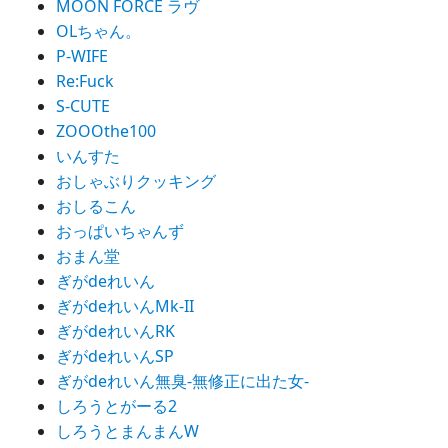
MOON FORCE ラヴ
OLちゃん。
P-WIFE
Re:Fuck
S-CUTE
ZOOOthe100
いんすた
おしゃぶりクッキング
おしるこん
おっぱいちゃんず
おまん堂
ぎがdeれいん
ぎがdeれいんMk-II
ぎがdeれいんRK
ぎがdeれいんSP
ぎがdeれいん無臭-無修正に出た女-
しろうとがーる2
しろうとまんまんW