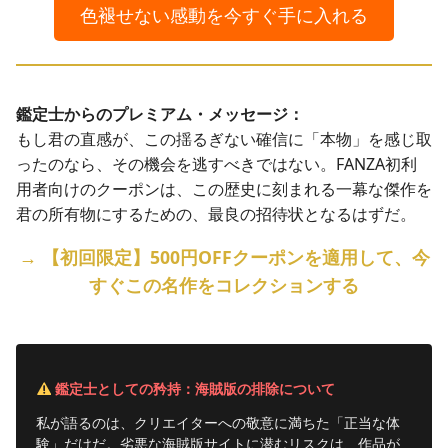
色褪せない感動を今すぐ手に入れる
鑑定士からのプレミアム・メッセージ：
もし君の直感が、この揺るぎない確信に「本物」を感じ取
ったのなら、その機会を逃すべきではない。FANZA初利
用者向けのクーポンは、この歴史に刻まれる一幕な傑作を
君の所有物にするための、最良の招待状となるはずだ。
→ 【初回限定】500円OFFクーポンを適用して、今
すぐこの名作をコレクションする
鑑定士としての矜持：海賊版の排除について
私が語るのは、クリエイターへの敬意に満ちた「正当な体
験」だけだ。劣悪な海賊版サイトに潜むリスクは、作品が