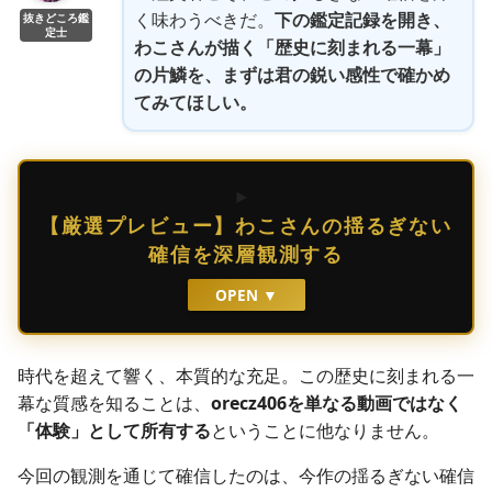
く味わうべきだ。
下の鑑定記録を開き、
抜きどころ鑑
定士
わこさんが描く「歴史に刻まれる一幕」
の片鱗を、まずは君の鋭い感性で確かめ
てみてほしい。
【厳選プレビュー】わこさんの揺るぎない
確信を深層観測する
OPEN ▼
時代を超えて響く、本質的な充足。この歴史に刻まれる一
幕な質感を知ることは、
orecz406を単なる動画ではなく
「体験」として所有する
ということに他なりません。
今回の観測を通じて確信したのは、今作の揺るぎない確信