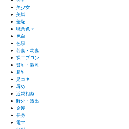
美少女
美脚
羞恥
職業色々
色白
色黒
若妻・幼妻
裸エプロン
貧乳・微乳
超乳
足コキ
辱め
近親相姦
野外・露出
金髪
長身
電マ