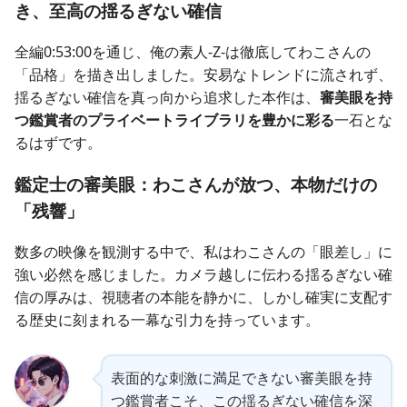
き、至高の揺るぎない確信
全編0:53:00を通じ、俺の素人-Z-は徹底してわこさんの
「品格」を描き出しました。安易なトレンドに流されず、
揺るぎない確信を真っ向から追求した本作は、
審美眼を持
つ鑑賞者のプライベートライブラリを豊かに彩る
一石とな
るはずです。
鑑定士の審美眼：わこさんが放つ、本物だけの
「残響」
数多の映像を観測する中で、私はわこさんの「眼差し」に
強い必然を感じました。カメラ越しに伝わる揺るぎない確
信の厚みは、視聴者の本能を静かに、しかし確実に支配す
る歴史に刻まれる一幕な引力を持っています。
表面的な刺激に満足できない審美眼を持
つ鑑賞者こそ、この揺るぎない確信を深