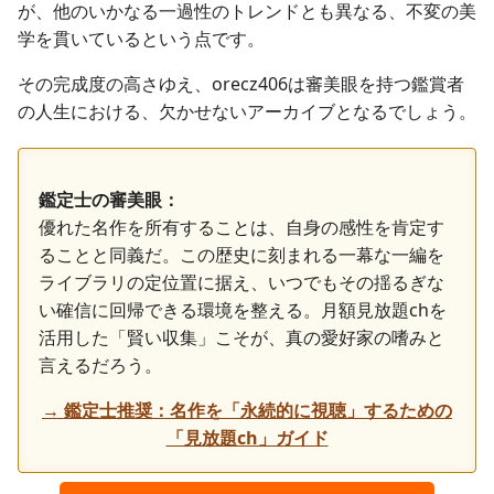
が、他のいかなる一過性のトレンドとも異なる、不変の美
学を貫いているという点です。
その完成度の高さゆえ、orecz406は審美眼を持つ鑑賞者
の人生における、欠かせないアーカイブとなるでしょう。
鑑定士の審美眼：
優れた名作を所有することは、自身の感性を肯定す
ることと同義だ。この歴史に刻まれる一幕な一編を
ライブラリの定位置に据え、いつでもその揺るぎな
い確信に回帰できる環境を整える。月額見放題chを
活用した「賢い収集」こそが、真の愛好家の嗜みと
言えるだろう。
→ 鑑定士推奨：名作を「永続的に視聴」するための
「見放題ch」ガイド