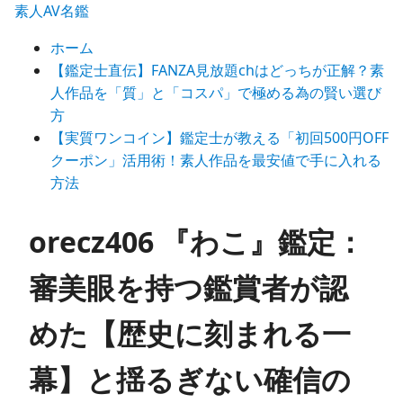
素人AV名鑑
ホーム
【鑑定士直伝】FANZA見放題chはどっちが正解？素
人作品を「質」と「コスパ」で極める為の賢い選び
方
【実質ワンコイン】鑑定士が教える「初回500円OFF
クーポン」活用術！素人作品を最安値で手に入れる
方法
orecz406 『わこ』鑑定：
審美眼を持つ鑑賞者が認
めた【歴史に刻まれる一
幕】と揺るぎない確信の