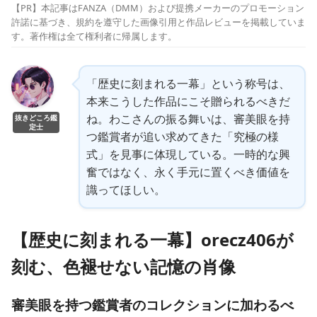
【PR】本記事はFANZA（DMM）および提携メーカーのプロモーション
許諾に基づき、規約を遵守した画像引用と作品レビューを掲載していま
す。著作権は全て権利者に帰属します。
「歴史に刻まれる一幕」という称号は、
本来こうした作品にこそ贈られるべきだ
ね。わこさんの振る舞いは、審美眼を持
抜きどころ鑑
定士
つ鑑賞者が追い求めてきた「究極の様
式」を見事に体現している。一時的な興
奮ではなく、永く手元に置くべき価値を
識ってほしい。
【歴史に刻まれる一幕】orecz406が
刻む、色褪せない記憶の肖像
審美眼を持つ鑑賞者のコレクションに加わるべ