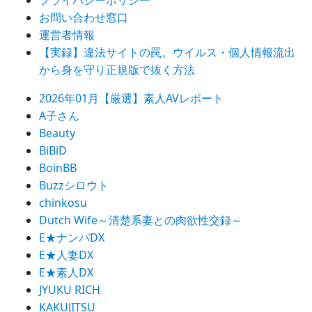
プライバシーポリシー
ゲ
お問い合わせ窓口
ー
運営者情報
【実録】違法サイトの罠。ウイルス・個人情報流出
シ
から身を守り正規版で抜く方法
ョ
2026年01月【厳選】素人AVレポート
ン
A子さん
Beauty
BiBiD
BoinBB
Buzzシロウト
chinkosu
Dutch Wife～清楚系妻との肉欲性交録～
E★ナンパDX
E★人妻DX
E★素人DX
JYUKU RICH
KAKUJITSU