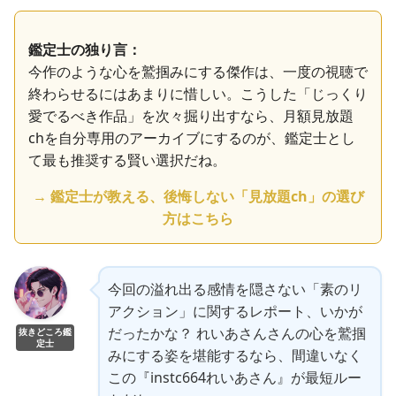
鑑定士の独り言：
今作のような心を鷲掴みにする傑作は、一度の視聴で
終わらせるにはあまりに惜しい。こうした「じっくり
愛でるべき作品」を次々掘り出すなら、月額見放題
chを自分専用のアーカイブにするのが、鑑定士とし
て最も推奨する賢い選択だね。
→ 鑑定士が教える、後悔しない「見放題ch」の選び
方はこちら
今回の溢れ出る感情を隠さない「素のリ
アクション」に関するレポート、いかが
だったかな？ れいあさんさんの心を鷲掴
抜きどころ鑑
定士
みにする姿を堪能するなら、間違いなく
この『instc664れいあさん』が最短ルー