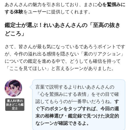
あさんさんの魅力を引き出しており、まさに
心を鷲掴みに
する体験
をユーザーに提供してくれます。
鑑定士が選ぶ！れいあさんさんの「至高の抜き
どころ」
さて、皆さんが最も気になっているであろうポイントです
が、今作の溢れ出る感情を隠さない「素のリアクション」
についての鑑定を進める中で、どうしても確信を持って
「ここを見てほしい」と言えるシーンがありました。
言葉で説明するよりれいあさんさんの
「心を鷲掴みにする表情」をその目で確
認してもらうのが一番早いだろうね。
す
素人AV界の
抜きどころ鑑
ぐ下のボタンをタップすれば、今回の週
定士
末の相棒選び・鑑定録で見つけた決定的
なシーンが確認できるよ。