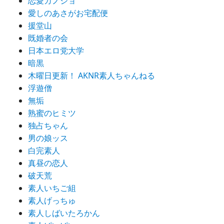
恋愛カノジョ
愛しのあさがお宅配便
援堂山
既婚者の会
日本エロ党大学
暗黒
木曜日更新！ AKNR素人ちゃんねる
浮遊僧
無垢
熟蜜のヒミツ
独占ちゃん
男の娘ッス
白完素人
真昼の恋人
破天荒
素人いちご組
素人げっちゅ
素人しばいたろかん