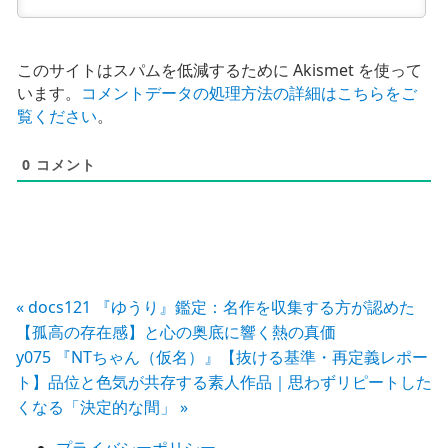
このサイトはスパムを低減するために Akismet を使って
います。
コメントデータの処理方法の詳細はこちらをご
覧ください
。
0
コメント
投
« docs121 『ゆうり』鑑定：名作を収集する方が認めた
【孤高の存在感】と心の奥底に響く熱の真価
稿
y075 『NTちゃん（仮名）』【抜ける基準・再定義レポー
ト】品位と色気が共存する素人作品｜思わずリピートした
ナ
くなる「決定的な間」 »
ビ