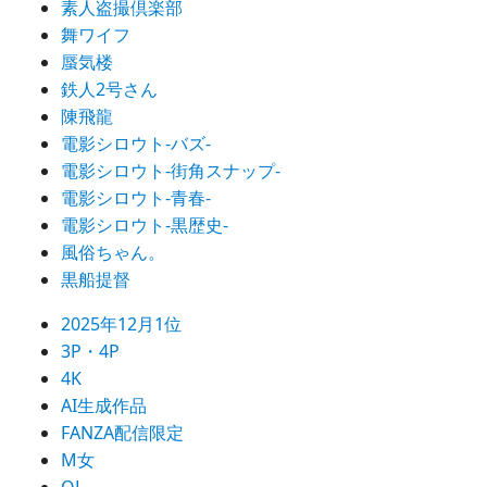
素人盗撮倶楽部
舞ワイフ
蜃気楼
鉄人2号さん
陳飛龍
電影シロウト-バズ-
電影シロウト-街角スナップ-
電影シロウト-青春-
電影シロウト-黒歴史-
風俗ちゃん。
黒船提督
2025年12月1位
3P・4P
4K
AI生成作品
FANZA配信限定
M女