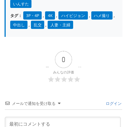
いんすた
タグ：
3P・4P
,
4K
,
ハイビジョン
,
ハメ撮り
,
中出し
,
乱交
,
人妻・主婦
0
みんなの評価
メールで通知を受け取る
ログイン