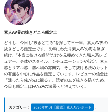
素人AV界の抜きどころ鑑定士
どうも、今日も“抜きどころ”を探して三千里。素人AV界の
抜きどころ鑑定士です。長年にわたり素人AVの海を泳ぎ
続け、“本当に抜ける瞬間”だけを見極めてきた職人系レビ
ュアー。身体やスタイル、シチュエーションや設定、素人
感とリアル感、濡れ場の雰囲気、そして抜ける決めカット
の有無を中心に作品を鑑定しています。レビューの信念は
「迷ったら俺が先に観る」。読者のムダ抜きを防ぐため、
今日も鑑定士はFANZAの深層へと消えていく。
カテゴリー：
2026年01月【厳選】素人AVレポート
,