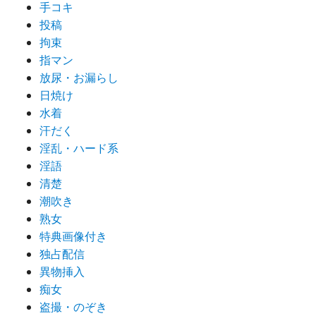
手コキ
投稿
拘束
指マン
放尿・お漏らし
日焼け
水着
汗だく
淫乱・ハード系
淫語
清楚
潮吹き
熟女
特典画像付き
独占配信
異物挿入
痴女
盗撮・のぞき