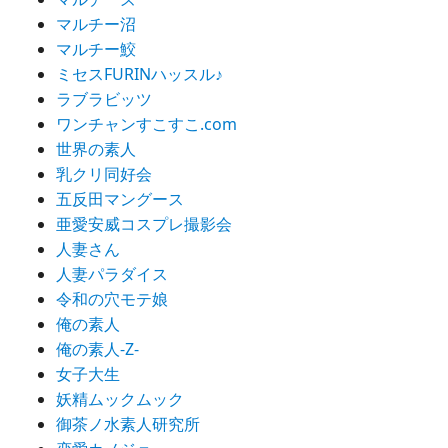
マルチー沼
マルチー鮫
ミセスFURINハッスル♪
ラブラビッツ
ワンチャンすこすこ.com
世界の素人
乳クリ同好会
五反田マングース
亜愛安威コスプレ撮影会
人妻さん
人妻パラダイス
令和の穴モテ娘
俺の素人
俺の素人-Z-
女子大生
妖精ムックムック
御茶ノ水素人研究所