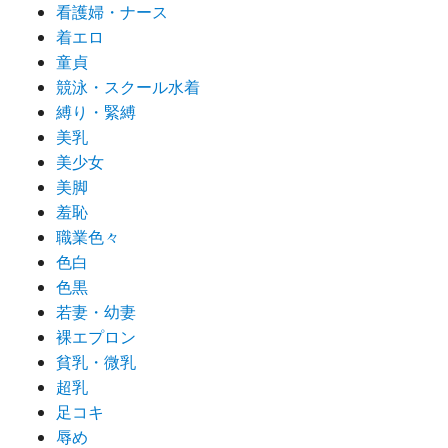
看護婦・ナース
着エロ
童貞
競泳・スクール水着
縛り・緊縛
美乳
美少女
美脚
羞恥
職業色々
色白
色黒
若妻・幼妻
裸エプロン
貧乳・微乳
超乳
足コキ
辱め