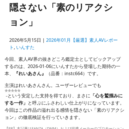
隠さない「素のリアクシ
ョン」
2026年5月15日 |
2026年01月【厳選】素人AVレポー
ト
,
いんすた
今回、素人AV界の抜きどころ鑑定士としてピックアップ
するのは、2026-01-06にいんすたから登場した期待の一
本、
『れいあさん』
（品番：instc664）です。
主演はれいあさんさん。ユーザーレビューでも
という安定した支持を得ており、まさに
「心を鷲掴みに
–
する一作」
と呼ぶにふさわしい仕上がりになっています。
今回はこの作品の溢れ出る感情を隠さない「素のリアクシ
ョン」の徹底検証を行っていきます。
【PR】本記事はFANZA（DMM）および提携メーカーのプロモーション