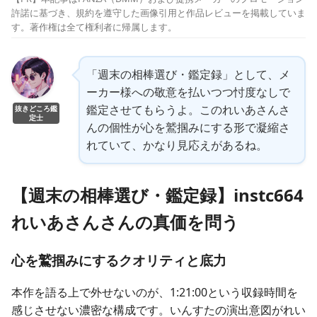
許諾に基づき、規約を遵守した画像引用と作品レビューを掲載していま
す。著作権は全て権利者に帰属します。
「週末の相棒選び・鑑定録」として、メ
ーカー様への敬意を払いつつ忖度なしで
鑑定させてもらうよ。このれいあさんさ
抜きどころ鑑
定士
んの個性が心を鷲掴みにする形で凝縮さ
れていて、かなり見応えがあるね。
【週末の相棒選び・鑑定録】instc664
れいあさんさんの真価を問う
心を鷲掴みにするクオリティと底力
本作を語る上で外せないのが、1:21:00という収録時間を
感じさせない濃密な構成です。いんすたの演出意図がれい