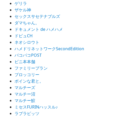
ゲリラ
ザケル神
セックスサセテナブルズ
ダマちゃん。
ドキュメント de ハメハメ
ドピュCH
ネオシロウト
ハメドリネットワークSecondEdition
パコパコPOST
ビニ本本舗
ファミリープラン
ブロッコリー
ボインな君と。
マルチーズ
マルチー沼
マルチー鮫
ミセスFURINハッスル♪
ラブラビッツ