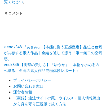
覧ください
。
0
コメント
投
« endx548 『あさみ』【本能に従う直感鑑定】品位と色気
が共存する素人作品｜全編を通して漂う「唯一無二の空気
稿
感」
endx546 【衝撃の美しさ】『ゆうか』｜本物を求める方
ナ
へ贈る、至高の素人作品究極体験レポート »
ビ
プライバシーポリシー
ゲ
お問い合わせ窓口
ー
運営者情報
【実録】違法サイトの罠。ウイルス・個人情報流出
シ
から身を守り正規版で抜く方法