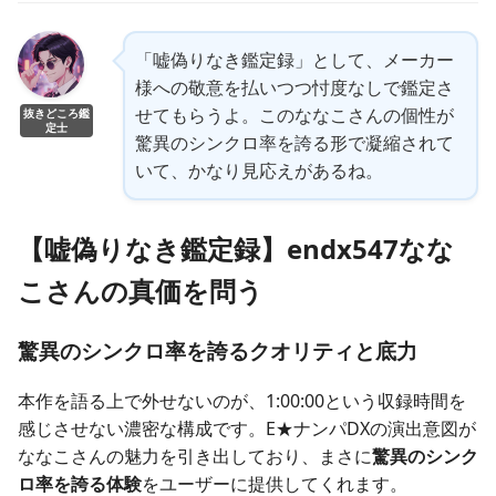
「嘘偽りなき鑑定録」として、メーカー
様への敬意を払いつつ忖度なしで鑑定さ
せてもらうよ。このななこさんの個性が
抜きどころ鑑
定士
驚異のシンクロ率を誇る形で凝縮されて
いて、かなり見応えがあるね。
【嘘偽りなき鑑定録】endx547なな
こさんの真価を問う
驚異のシンクロ率を誇るクオリティと底力
本作を語る上で外せないのが、1:00:00という収録時間を
感じさせない濃密な構成です。E★ナンパDXの演出意図が
ななこさんの魅力を引き出しており、まさに
驚異のシンク
ロ率を誇る体験
をユーザーに提供してくれます。