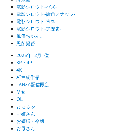
電影シロウト-バズ-
電影シロウト-街角スナップ-
電影シロウト-青春-
電影シロウト-黒歴史-
風俗ちゃん。
黒船提督
2025年12月1位
3P・4P
4K
AI生成作品
FANZA配信限定
M女
OL
おもちゃ
お姉さん
お嬢様・令嬢
お母さん