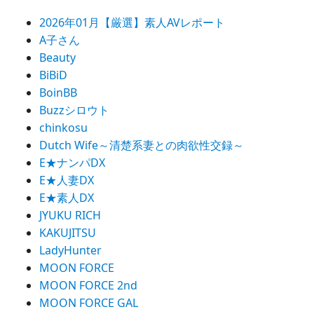
ョ
2026年01月【厳選】素人AVレポート
ン
A子さん
Beauty
BiBiD
BoinBB
Buzzシロウト
chinkosu
Dutch Wife～清楚系妻との肉欲性交録～
E★ナンパDX
E★人妻DX
E★素人DX
JYUKU RICH
KAKUJITSU
LadyHunter
MOON FORCE
MOON FORCE 2nd
MOON FORCE GAL