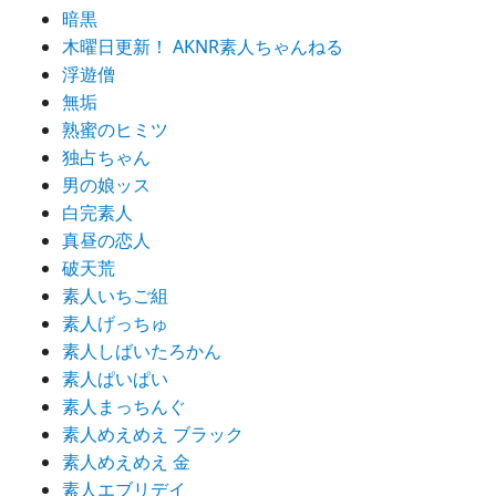
暗黒
木曜日更新！ AKNR素人ちゃんねる
浮遊僧
無垢
熟蜜のヒミツ
独占ちゃん
男の娘ッス
白完素人
真昼の恋人
破天荒
素人いちご組
素人げっちゅ
素人しばいたろかん
素人ぱいぱい
素人まっちんぐ
素人めえめえ ブラック
素人めえめえ 金
素人エブリデイ