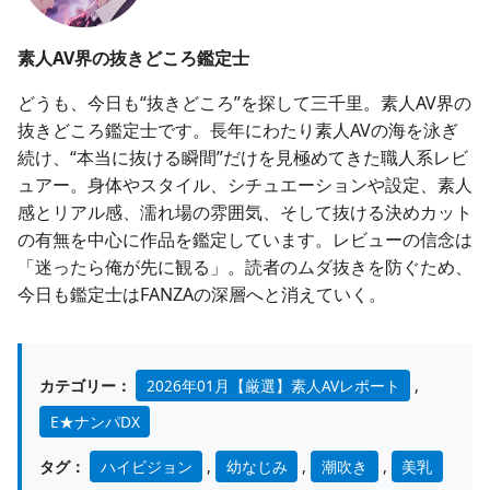
素人AV界の抜きどころ鑑定士
どうも、今日も“抜きどころ”を探して三千里。素人AV界の
抜きどころ鑑定士です。長年にわたり素人AVの海を泳ぎ
続け、“本当に抜ける瞬間”だけを見極めてきた職人系レビ
ュアー。身体やスタイル、シチュエーションや設定、素人
感とリアル感、濡れ場の雰囲気、そして抜ける決めカット
の有無を中心に作品を鑑定しています。レビューの信念は
「迷ったら俺が先に観る」。読者のムダ抜きを防ぐため、
今日も鑑定士はFANZAの深層へと消えていく。
カテゴリー：
2026年01月【厳選】素人AVレポート
,
E★ナンパDX
タグ：
ハイビジョン
,
幼なじみ
,
潮吹き
,
美乳