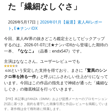
た「繊細なしぐさ」
2026年5月17日 |
2026年01月【厳選】素人AVレポー
ト
,
E★ナンパDX
今回、素人AV界の抜きどころ鑑定士としてピックアップ
するのは、2026-01-07にE★ナンパDXから登場した期待の
一本、
『ななこ』
（品番：endx547）です。
主演はななこさん。ユーザーレビューでも
という安定した支持を得ており、まさに
「驚異のシン
4.00
クロ率を誇る一作」
と呼ぶにふさわしい仕上がりになって
います。今回はこの作品の指先まで神経が通った「繊細な
しぐさ」の徹底検証を行っていきます。
【PR】本記事はFANZA（DMM）および提携メーカーのプロモーション
許諾に基づき、規約を遵守した画像引用と作品レビューを掲載していま
す。著作権は全て権利者に帰属します。