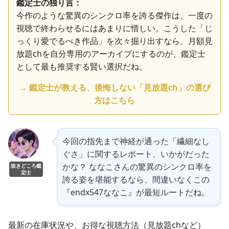
鑑定士の独り言：
今作のような驚異のシンクロ率を誇る傑作は、一度の
視聴で終わらせるにはあまりに惜しい。こうした「じ
っくり愛でるべき作品」を次々掘り出すなら、月額見
放題chを自分専用のアーカイブにするのが、鑑定士
として最も推奨する賢い選択だね。
→ 鑑定士が教える、後悔しない「見放題ch」の選び
方はこちら
今回の指先まで神経が通った「繊細なし
ぐさ」に関するレポート、いかがだった
かな？ ななこさんの驚異のシンクロ率を
抜きどころ鑑
定士
誇る姿を堪能するなら、間違いなくこの
『endx547ななこ』が最短ルートだね。
最新の在庫状況や、お得な視聴方法（見放題chなど）