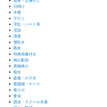
放尿・お漏らし
日焼け
水着
汗だく
淫乱・ハード系
淫語
清楚
潮吹き
熟女
特典画像付き
独占配信
異物挿入
痴女
盗撮・のぞき
看護婦・ナース
着エロ
童貞
競泳・スクール水着