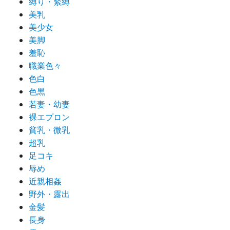
縛り・緊縛
美乳
美少女
美脚
羞恥
職業色々
色白
色黒
若妻・幼妻
裸エプロン
貧乳・微乳
超乳
足コキ
辱め
近親相姦
野外・露出
金髪
長身